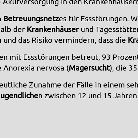
 Akutversorgung in den Krankenhäusern
n
Betreuungsnetz
es für Essstörungen. 
halb der
Krankenhäuser
und Tagesstätten
 und das Risiko vermindern, dass die
Kr
en mit Essstörungen betreut, 93 Proze
e Anorexia nervosa (
Magersucht
), die 3
eutliche Zunahme der Fälle in einem seh
Jugendliche
n zwischen 12 und 15 Jahren 