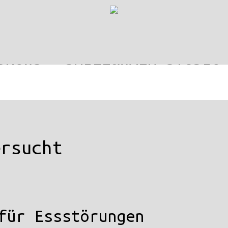
SHOWS
SMILE&WALK-STUDIO
ersucht
für Essstörungen